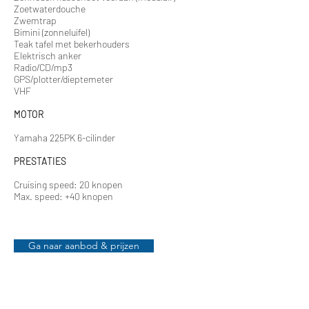
Zoetwaterdouche
Zwemtrap
Bimini (zonneluifel)
Teak tafel met bekerhouders
Elektrisch anker
Radio/CD/mp3
GPS/plotter/dieptemeter
VHF
MOTOR
Yamaha 225PK 6-cilinder
PRESTATIES
Cruising speed: 20 knopen
Max. speed: +40 knopen
Ga naar aanbod & prijzen