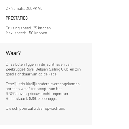
2 x Yamaha 350PK V8
PRESTATIES
Cruising speed: 25 knopen
Max. speed: +50 knopen
Waar?
Ga naar aanbod & prijzen
Onze boten liggen in de jachthaven van
Zeebrugge (Royal Belgian Sailing Club) en zijn
goed zichtbaar van op de kade.
Tenzij uitdrukkelijk anders overeengekomen,
spreken we af ter hoogte van het
RBSC
havengebouw, recht tegenover
Rederskaai 1, 8380 Zeebrugge.
Uw schipper zal u daar opwachten.