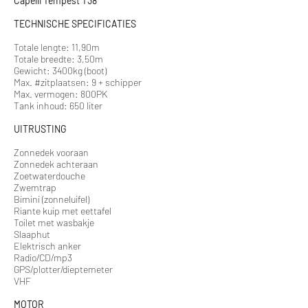
Capelli Tempest T38
TECHNISCHE SPECIFICATIES
Totale lengte: 11,90m
Totale breedte: 3,50m
Gewicht: 3400kg (boot)
Max. #zitplaatsen: 9 + schipper
Max. vermogen: 800PK
Tank inhoud: 650 liter
UITRUSTING
Zonnedek vooraan
Zonnedek achteraan
Zoetwaterdouche
Zwemtrap
Bimini (zonneluifel)
Riante kuip met eettafel
Toilet met wasbakje
Slaaphut
Elektrisch anker
Radio/CD/mp3
GPS/plotter/dieptemeter
VHF
MOTOR